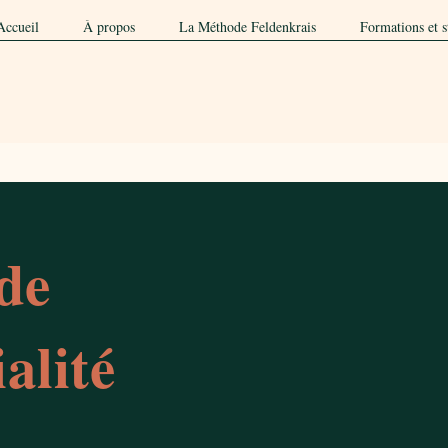
Accueil
À propos
La Méthode Feldenkrais
Formations et s
 de
alité