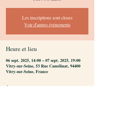
Les inscriptions sont closes
Voir d'autres événements
Heure et lieu
06 sept. 2025, 14:00 – 07 sept. 2025, 19:00
Vitry-sur-Seine, 53 Rue Camélinat, 94400
Vitry-sur-Seine, France
À propos de l'événement
Stage tout public avec S. Pfeffer et L. Gonzalez: 
Thème à venir
Horaires :  Samedi 27.09.2025 :  14H00 - 
19H00,  
Dimanche :  28.09.2025  : 10H00 -12H30 et 