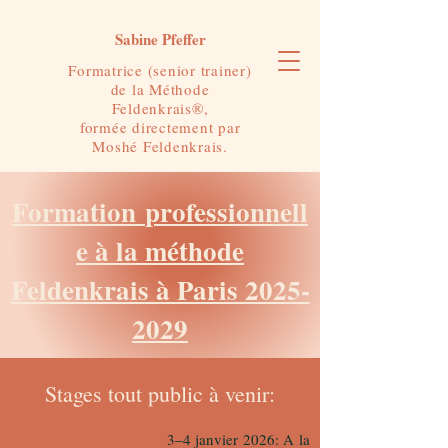
Sabine Pfeffer
Formatrice (senior trainer)
de la Méthode
Feldenkrais®,
formée directement par
Moshé Feldenkrais.
Formation
professionnell
e à la méthode
Feldenkrais à Paris 2025-
2029
Stages tout public à venir:
3–4 janvier 2026: A la